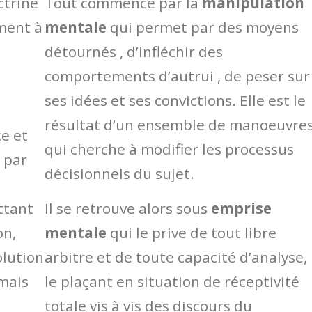
ctrine
Tout commence par la
manipulation
ement à
mentale
qui permet par des moyens
détournés , d’infléchir des
comportements d’autrui , de peser sur
ses idées et ses convictions. Elle est le
résultat d’un ensemble de manoeuvre
ce et
qui cherche à modifier les processus
 par
décisionnels du sujet.
ttant
Il se retrouve alors sous
emprise
on,
mentale
qui le prive de tout libre
olution
arbitre et de toute capacité d’analyse,
amais
le plaçant en situation de réceptivité
totale vis à vis des discours du