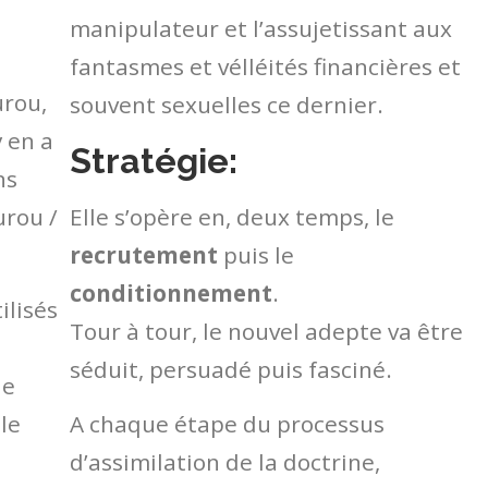
manipulateur et l’assujetissant aux
fantasmes et vélléités financières et
urou,
souvent sexuelles ce dernier.
 en a
Stratégie:
ns
urou /
Elle s’opère en, deux temps, le
recrutement
puis le
conditionnement
.
ilisés
Tour à tour, le nouvel adepte va être
séduit, persuadé puis fasciné.
le
 le
A chaque étape du processus
d’assimilation de la doctrine,