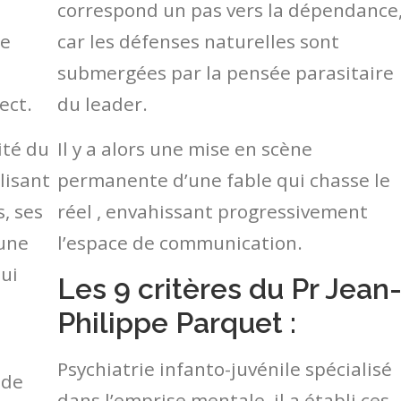
correspond un pas vers la dépendance
ne
car les défenses naturelles sont
submergées par la pensée parasitaire
ect.
du leader.
ité du
Il y a alors une mise en scène
ilisant
permanente d’une fable qui chasse le
s, ses
réel , envahissant progressivement
 une
l’espace de communication.
lui
Les 9 critères du Pr Jean
Philippe Parquet :
Psychiatrie infanto-juvénile spécialisé
 de
dans l’emprise mentale, il a établi ces