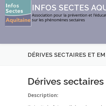
Aller
INFOS SECTES AQ
au
Association pour la prévention et l’éduca
contenu
sur les phénomènes sectaires
DÉRIVES SECTAIRES ET E
Dérives sectaires
Description: