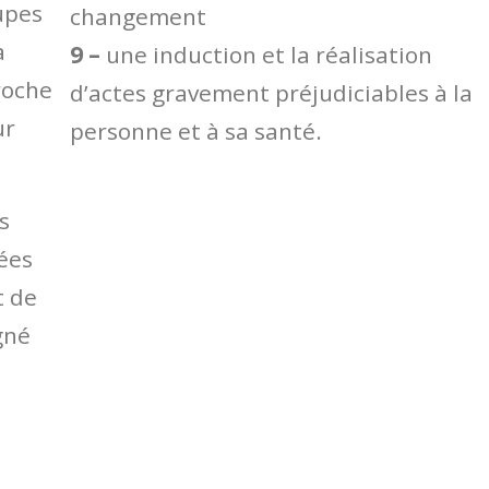
upes
changement
a
9 –
une induction et la réalisation
roche
d’actes gravement préjudiciables à la
ur
personne et à sa santé.
s
ées
t de
gné