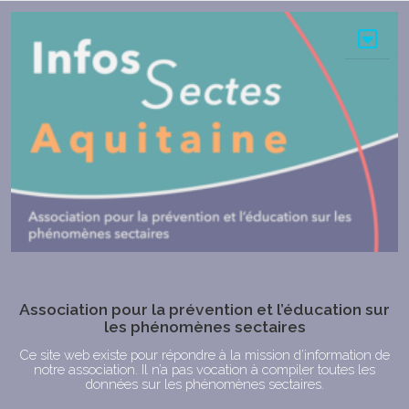
Aller
au
contenu
Association pour la prévention et l’éducation sur
les phénomènes sectaires
Ce site web existe pour répondre à la mission d’information de
notre association. Il n’a pas vocation à compiler toutes les
données sur les phénomènes sectaires.