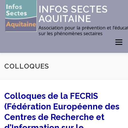
Aller
INFOS SECTES
au
AQUITAINE
contenu
Association pour la prévention et l’éduca
sur les phénomènes sectaires
Menu
ACCUEIL
THÈMES
ACTIONS
DOCUMENTS
COLLOQUES
CONTACTS / LOCALISATION
LIENS
Colloques de la FECRIS
(
Fédération Européenne des
ACTUALITÉS
Centres de Recherche et
d’Information sur le