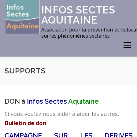
Aller
INFOS SECTES
au
AQUITAINE
contenu
Association pour la prévention et l’éduca
sur les phénomènes sectaires
Menu
ACCUEIL
THÈMES
ACTIONS
DOCUMENTS
SUPPORTS
CONTACTS / LOCALISATION
LIENS
DON à
Infos Sectes
Aquitaine
Si vous voulez nous aider à aider les autres,
ACTUALITÉS
Bulletin de don
CAMPAGNE SUR LES DERIVES